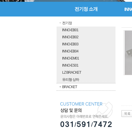
전기정 소개
INN
전기정
INNO-EB01
INNO-EB02
INNO-EB03
INNO-EB04
INNO-EM01
INNO-ES01
LZ BRACKET
유리형 상하
BRACKET